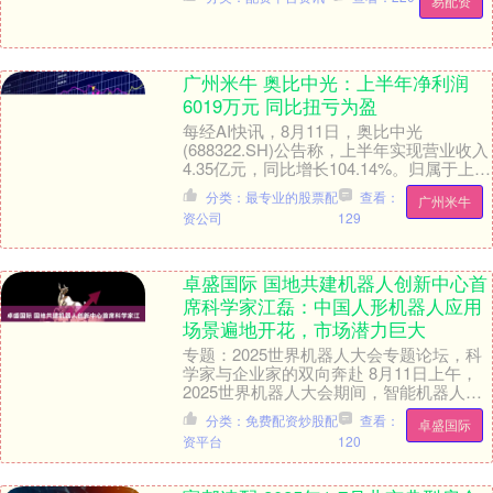
易配资
项目。项目一....
广州米牛 奥比中光：上半年净利润
6019万元 同比扭亏为盈
每经AI快讯，8月11日，奥比中光
(688322.SH)公告称，上半年实现营业收入
4.35亿元，同比增长104.14%。归属于上市
公司股东的净利润为6019.0....
分类：最专业的股票配
查看：
广州米牛
资公司
129
卓盛国际 国地共建机器人创新中心首
席科学家江磊：中国人形机器人应用
场景遍地开花，市场潜力巨大
专题：2025世界机器人大会专题论坛，科
学家与企业家的双向奔赴 8月11日上午，
2025世界机器人大会期间，智能机器人科
学家与企业家深度对话”活动举行。大会聚
分类：免费配资炒股配
查看：
卓盛国际
焦....
资平台
120