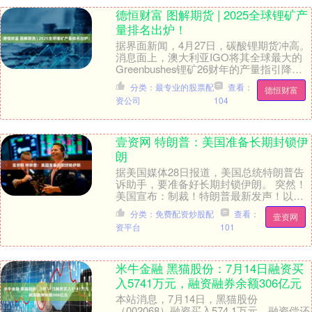
德恒财富 图解期货 | 2025全球锂矿产
量排名出炉！
据界面新闻，4月27日，碳酸锂期货冲高。
消息面上，澳大利亚IGO将其全球最大的
Greenbushes锂矿26财年的产量指引降至
1,375-1,425千吨，最高端....
分类：最专业的股票配
查看：
德恒财富
资公司
104
壹资网 特朗普：美国准备长期封锁伊
朗
据美国媒体28日报道，美国总统特朗普告
诉助手，要准备好长期封锁伊朗。 突然！
美国宣布：制裁！特朗普最新发声！以色
列发动空袭！ 美国继续对伊朗施压。 今日
分类：免费配资炒股配
查看：
壹资网
早间，据....
资平台
101
米牛金融 黑猫股份：7月14日融资买
入5741万元，融资融券余额306亿元
本站消息，7月14日，黑猫股份
（002068）融资买入574.1万元，融资偿还