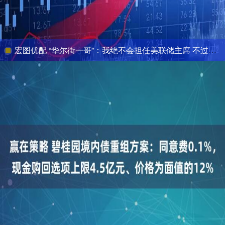
宏图优配 “华尔街一哥”：我绝不会担任美联储主席 不过或会考虑财长职位