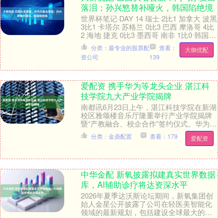
落泪；孙兴慜替补哑火，韩国陷绝境
世界杯笔记·DAY 14 瑞士 2比1 加拿大 波黑
3比1 卡塔尔 苏格兰 0比3 巴西 摩洛哥 4比
2 海地 捷克 0比3 墨西哥 南非 1比0 韩国
北京....
分类：最专业的股票配
查看：
大御优配
资公司
139
爱配资 携手华为等龙头企业 湛江科
技学院九大产业学院揭牌
南都讯6月23日上午，湛江科技学院在新湖
校区雅颂楼音乐厅隆重举行产业学院揭牌
暨“产教融合、校企合作”签约仪式。华为、
360、发那科、优必选、网易有道、新大
分类：金鼎配置
查看：179
爱配资
陆、亚....
中华金配 新氧披露拟建真实世界数据
库，AI辅助诊疗将达资深水平
2026年夏季达沃斯论坛期间，新氧集团创
始人金星公开披露了公司在轻医美智能化
领域的最新规划，包括建设全球最大的轻