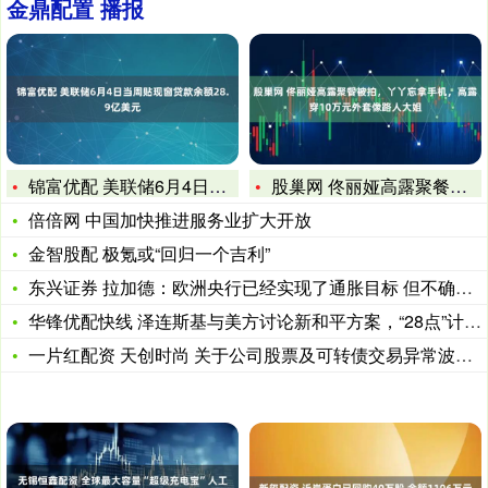
金鼎配置 播报
锦富优配 美联储6月4日当周贴现窗贷款余额28.9亿美元
股巢网 佟丽娅高露聚餐被拍，丫丫忘拿手机，高露穿10万元外套
倍倍网 中国加快推进服务业扩大开放
金智股配 极氪或“回归一个吉利”
东兴证券 拉加德：欧洲央行已经实现了通胀目标 但不确定性仍然
华锋优配快线 泽连斯基与美方讨论新和平方案，“28点”计划要
一片红配资 天创时尚 关于公司股票及可转债交易异常波动公告