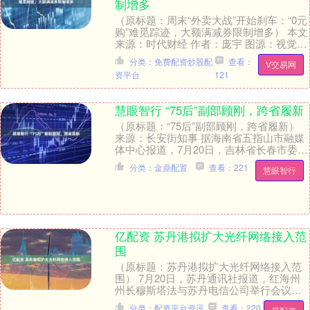
制增多
（原标题：周末“外卖大战”开始刹车：“0元
购”难觅踪迹，大额满减券限制增多） 本文
来源：时代财经 作者：庞宇 图源：视觉中
国 数日前，美团（03690.HK）核....
分类：免费配资炒股配
查看：
V交易网
资平台
121
慧眼智行 “75后”副部顾刚，跨省履新
（原标题：“75后”副部顾刚，跨省履新）
来源：长安街知事 据海南省五指山市融媒
体中心报道，7月20日，吉林省长春市委副
书记、市政府党组书记顾刚在长春净月潭
分类：金鼎配置
查看：221
慧眼智行
瓦萨....
亿配资 苏丹港拟扩大光纤网络接入范
围
（原标题：苏丹港拟扩大光纤网络接入范
围） 7月20日，苏丹通讯社报道，红海州
州长穆斯塔法与苏丹电信公司举行会议，
讨论了将光纤网络架空接入苏丹港家庭的
分类：配资平台资讯
查看：220