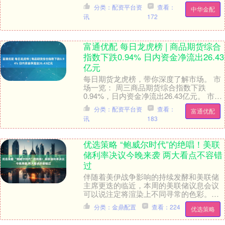
医美真实世界数据库，以及基于垂直行业
分类：配资平台资
查看：
中华金配
AI的诊疗辅....
讯
172
富通优配 每日龙虎榜 | 商品期货综合
指数下跌0.94% 日内资金净流出26.43
亿元
每日期货龙虎榜，带你深度了解市场。 市
场一览： 周三商品期货综合指数下跌
0.94%，日内资金净流出26.43亿元。 市场
成交量为2768.91万手，成交额为2.....
分类：配资平台资
查看：
富通优配
讯
183
优选策略 “鲍威尔时代”的绝唱！美联
储利率决议今晚来袭 两大看点不容错
过
伴随着美伊战争影响的持续发酵和美联储
主席更迭的临近，本周的美联储议息会议
可以说注定将渲染上不同寻常的色彩。按
照日程安排，美联储将于北京时间周四凌
分类：金鼎配置
查看：224
优选策略
晨2点发布会后政....