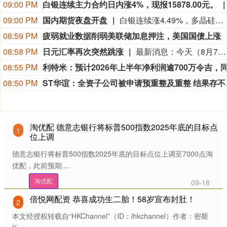
09:00 PM
白银连续主力合约日内涨4%，现报15878.00元。
09:00 PM
国内期货夜盘开盘
白银连续涨4.49%，多晶硅连续涨2.95%，黄金连续涨2.45%，工业硅连续涨1.91%，鸡蛋连续涨1.72%。
08:59 PM
疲弱就业数据削弱美联储加息押注，美国国债上涨
08:58 PM
日元汇率再次突然跳涨
最新消息：今天（8月7日），在疲软的美国就业数据公布后，日元兑美元汇率再次突然跳涨：美元一度下跌1.1%，至1美元兑156.68日元。目前尚不清楚是什么推动了这一市场波动，也不确定日本是否再次入市干预。 日本财务大臣片山皋月和美国财长贝森特8月3日确认，日美于美东时间7月31日联合干预外汇市场，支撑日元汇率。干预后，日元汇率一度升至1美元兑换155日元区间，但今天早些时候已回落至1美元兑换158日元区间。（CCTV国际时讯）
08:55 PM
08:50 PM
ST华谊：
淘优配 德意志银行将标普500指数2025年底的目标点
1
位上调
德意志银行将标普500指数2025年底的目标点位上调至7000点淘
优配，此前预期....
淘优配
09-18
倍悦网配资 恭喜成功生二胎！58岁宣布封肚！
2
本文经授权转载自“HKChannel”（ID：ihkchannel）作者：密斯