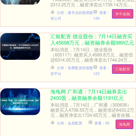
2313.25万元，融资净卖出1739.14万元，
融资余额3.05亿元。 融券方面....
分类：最专业的股票配
查看：
米牛金融
资公司
139
汇银配资 德业股份：7月14日融资买
入45698万元，融资融券余额989亿元
本站消息，7月14日，德业股份
（605117）融资买入4569.8万元，融资偿
还6314.05万元，融资净卖出1744.24万
元，融资余额9.87亿元，近20个....
分类：免费配资炒股配
查看：
汇银配资
资平台
123
海龟网 广和通：7月14日融券卖出
2400股，融资融券余额1191亿元
本站消息，7月14日，广和通（300638）
融资买入4708.55万元，融资偿还6433.2万
元，融资净卖出1724.65万元，融资余额
11.89亿元。 融券方....
分类：金鼎配置
查看：90
海龟网