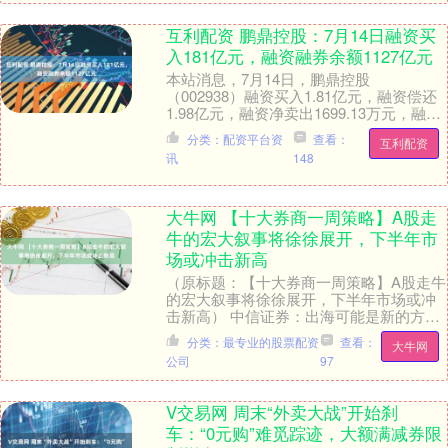
互利配资 鹏鼎控股：7月14日融资买
入181亿元，融资融券余额1127亿元
本站消息，7月14日，鹏鼎控股
（002938）融资买入1.81亿元，融资偿还
1.98亿元，融资净卖出1699.13万元，融资
余额11.23亿元，近20个交易日中....
分类：配资平台资
查看：
互利配资
讯
148
大牛网 【十大券商一周策略】A股走
牛的宏大叙事将徐徐展开，下半年市
场或冲击新高
（原标题：【十大券商一周策略】A股走牛
的宏大叙事将徐徐展开，下半年市场或冲
击新高） 中信证券：出海可能是新的方向
A股继港股后也逐步转为增量市场，最重要
分类：最专业的股票配资
查看：
大牛网
的是不断....
公司
97
V交易网 周末“外卖大战”开始刹
车：“0元购”难觅踪迹，大额满减券限