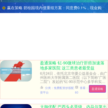
赢在策略 碧桂园境内债重组方案：同意费0.1%，现金购回选项上限4.5亿元、价格为面值的12%
盈通策略 钇-90微球治疗肝癌加速落
地多家医院 这三类患者最受益
6月24日，依托北京华夏公益基金会，由广
州医科大学附属第二医院（以下简称“广医
二院”）发起的“钇-90示范中心多学科实践
交流项目”第二期学术会议在广州举行。
分类：免费配资炒股配
查看：
盈通策略
来....
资平台
60
大御优配 巴西头名晋级，内马尔复出