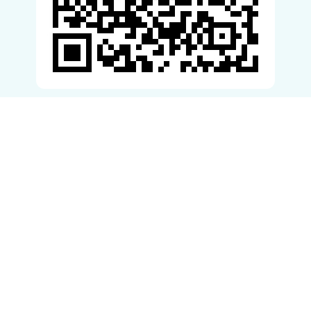
滚动资讯
创达盈 泰王宠妃欧拉弄久违现身，小腹微凸，所居宫殿曾属15岁
夭折王子
金鼎配置
09-23
欧拉弄·皮亚纳特瓦奇拉帕特，在当地时间9月20日久违地出现在公众
视野中。身为泰国国王拉玛十世玛哈·哇集拉隆功钦点的少将创
金贝街 天气预报｜未来三天重庆各地多云为主 中心城区最高气温
33℃