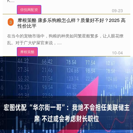
K....
倍悦网配资
09-23
摩根策酪 康多乐狗粮怎么样？质量好不好？2025 高
3
性价比平
在当今的宠物市场中，狗粮的种类如同繁星般繁多，让人眼花缭
乱。对于广大铲屎官来说，....
摩根策酪
10-04