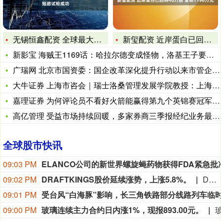
无锡恒鑫配资 全球最大容量“超级充电宝”人工短路试验成功
新玺配资 近岸蛋白已回购40万股 金额1196万元
新影宝 海贼王1169话：哈拉尔德变成怪物，洛基王子要吃下尼
广瑞网 北京市国资委：国企改革深化提升行动以来市管企业战新
大牛证券 上海市咨会｜瑞士洛桑管理发展学院教授：上海必须成为
嘉理证券 为何评论员不看好火箭能赢得第九个英锦赛冠军？怀特马
高亿管理 受益市场持续回暖，多家券商三季报经纪业务最为亮眼
全球股市快讯
09:03 PM
09:02 PM
DRAFTKINGS股价延续涨势，上涨5.8%。
DRAFTKINGS股价延续涨势，上涨5.8%。
09:01 PM
09:00 PM
玻璃连续主力合约日内涨1%，现报893.00元。